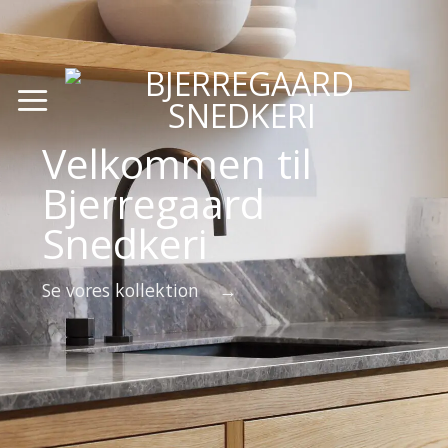
Fortsæt
til
indhold
Velkommen til
Bjerregaard
Snedkeri
Se vores kollektion →