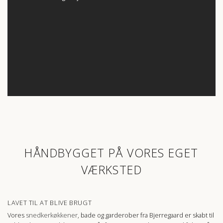
HÅNDBYGGET PÅ VORES EGET
VÆRKSTED
LAVET TIL AT BLIVE BRUGT
Vores
snedkerkøkkener
, bade og garderober fra Bjerregaard er skabt til