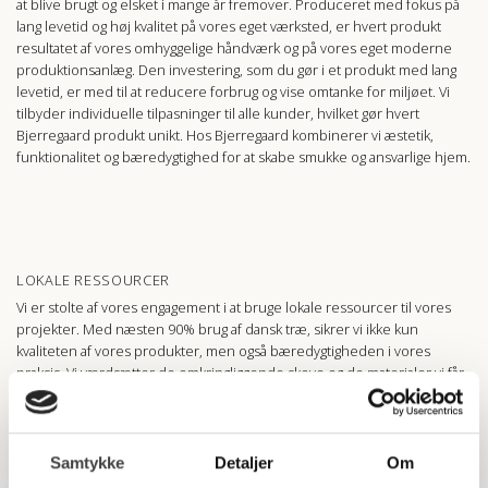
at blive brugt og elsket i mange år fremover. Produceret med fokus på
lang levetid og høj kvalitet på vores eget værksted, er hvert produkt
resultatet af vores omhyggelige håndværk og på vores eget moderne
produktionsanlæg. Den investering, som du gør i et produkt med lang
levetid, er med til at reducere forbrug og vise omtanke for miljøet. Vi
tilbyder individuelle tilpasninger til alle kunder, hvilket gør hvert
Bjerregaard produkt unikt. Hos Bjerregaard kombinerer vi æstetik,
funktionalitet og bæredygtighed for at skabe smukke og ansvarlige hjem.
LOKALE RESSOURCER
Vi er stolte af vores engagement i at bruge lokale ressourcer til vores
projekter. Med næsten 90% brug af dansk træ, sikrer vi ikke kun
kvaliteten af vores produkter, men også bæredygtigheden i vores
praksis. Vi værdsætter de omkringliggende skove og de materialer vi får
fra dem, som forpligter os til at behandle dem med respekt og ansvar.
Lad os sammen bygge værdier for fremtiden ved at værne om vores
naturressourcer.
Samtykke
Detaljer
Om