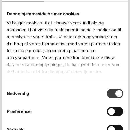
Denne hjemmeside bruger cookies
Vi bruger cookies til at tilpasse vores indhold og
annoncer, til at vise dig funktioner til sociale medier og til
at analysere vores trafik. Vi deler også oplysninger om
din brug af vores hjemmeside med vores partnere inden
for sociale medier, annonceringspartnere og
analysepartnere. Vores partnere kan kombinere disse
data med andre oplysninger, du har givet dem, eller som
de har indsamlet fra din brug af deres tjenester.
Samtykkevalg
Nødvendig
MADE IN DANMARK
Præferencer
Vores projekter er stolt produceret i Danmark på vores eget værksted,
hvor ansvarlig produktion er en hjørnesten i vores virksomhed. Hos
Bjerregaard er din tryghed vigtig, og derfor lægger vi vægt på
Statistik