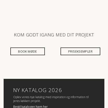
KOM GODT IGANG MED DIT PROJEKT
BOOK MØDE
PRISEKSEMPLER
NY KATALOG 2026
Oplev vores nye katalog med inspiration og information til
jeres
køkken projekt.
Bestil katalogen hjem her