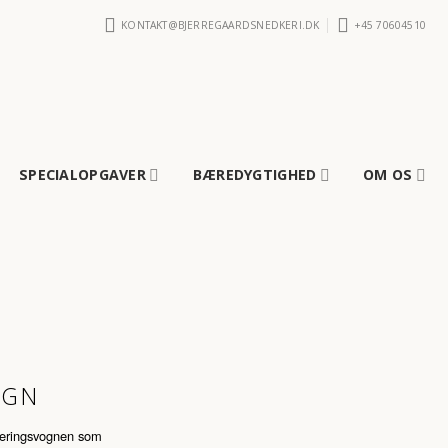
KONTAKT@BJERREGAARDSNEDKERI.DK
+45 70604510
SPECIALOPGAVER
BÆREDYGTIGHED
OM OS
OGN
erveringsvognen som