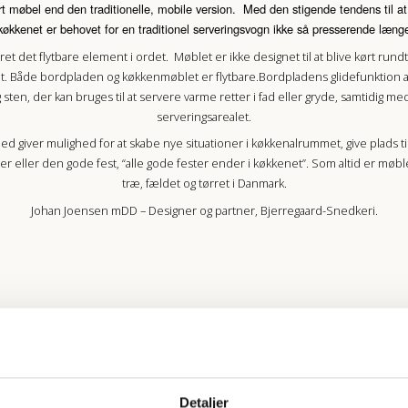
t møbel end den traditionelle, mobile version.
Med den stigende tendens til at
køkkenet er behovet for en traditionel serveringsvogn ikke så presserende læng
ret det flytbare element i ordet. Møblet er ikke designet til at blive kørt rundt
tet. Både bordpladen og køkkenmøblet er flytbare.
Bordpladens glidefunktion a
ten, der kan bruges til at servere varme retter i fad eller gryde, samtidig m
serveringsarealet.
ed giver mulighed for at skabe nye situationer i køkkenalrummet, give plads ti
er eller den gode fest, “a
lle gode fester ender i køkkenet”.
Som altid er møble
træ, fældet og tørret i Danmark.
Johan Joensen mDD – Designer og partner, Bjerregaard-Snedkeri.
Detaljer