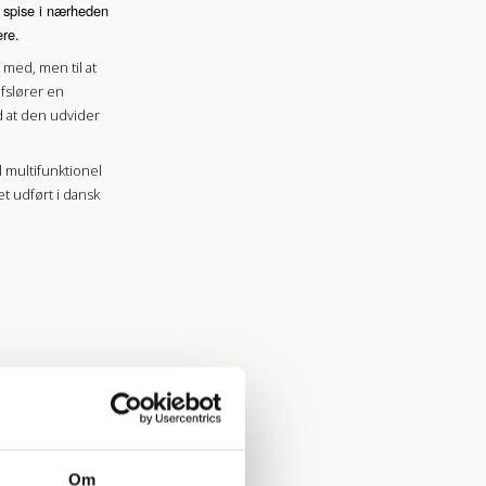
 spise i nærheden
ere.
 med, men til at
fslører en
ed at den udvider
l multifunktionel
t udført i dansk
Om