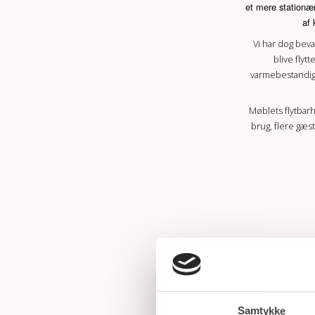
et mere stationær
af 
Vi har dog beva
blive flyt
varmebestandig s
Møblets flytbarh
brug, flere gæst
Samtykke