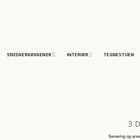
Fortsæt
til
indhold
SNEDKERKØKKENER
INTERIØR
TEGNESTUEN
3 
Servering og anret