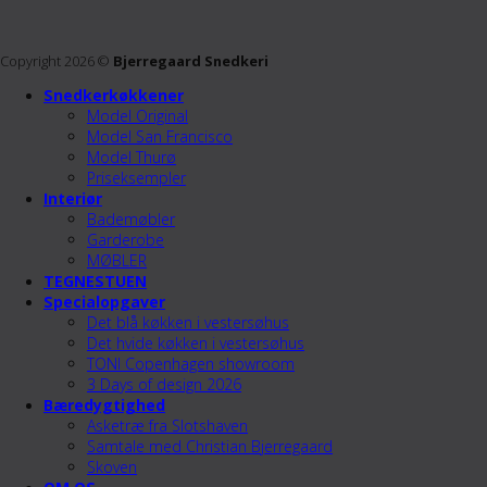
Copyright 2026 ©
Bjerregaard Snedkeri
Snedkerkøkkener
Model Original
Model San Francisco
Model Thurø
Priseksempler
Interiør
Bademøbler
Garderobe
MØBLER
TEGNESTUEN
Specialopgaver
Det blå køkken i vestersøhus
Det hvide køkken i vestersøhus
TONI Copenhagen showroom
3 Days of design 2026
Bæredygtighed
Asketræ fra Slotshaven
Samtale med Christian Bjerregaard
Skoven