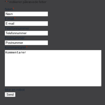
"
*
" indikerer påkrævede felter
Navn
*
E-mail
*
Telefonnummer
Postnummer
Kommentarer
*
Ikke en robot