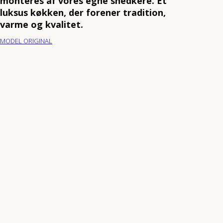
monteres af vores egne snedkere. Et
luksus køkken, der forener tradition,
varme og kvalitet.
MODEL ORIGINAL