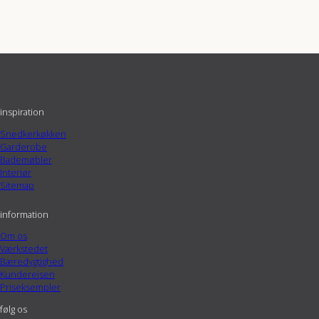
inspiration
Snedkerkøkken
Garderobe
Bademøbler
Interiør
Sitemap
information
Om os
Værkstedet
Bæredygtighed
Kunderejsen
Priseksempler
følg os