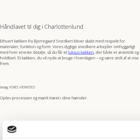
Håndlavet til dig i Charlottenlund
Ethvert køkken fra Bjerregaard Snedkeri bliver skabt med respekt for
materialer, funktion og form. Vores dygtige snedkere arbejder omhyggeligt
med hver eneste detalje, så du får et
luksus køkken
, der både er æstetisk og
holdbart. Et køkken, du vil nyde at bruge i hverdagen – og være stolt af at vise
frem.
besøg VORES VÆRKSTED
Oplev processen og mærk træet i dine hænder.