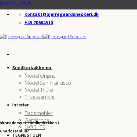
Fortsæt til indhold
kontakt@bjerregaardsnedkeri.dk
+45 70604510
Snedkerkøkkener
Model Original
Model San Francisco
Model Thurø
Priseksempler
Interiør
Bademøbler
Garderobe
skræddersyet snedkerkøkken i
MØBLER
Charlottenlund
TEGNESTUEN