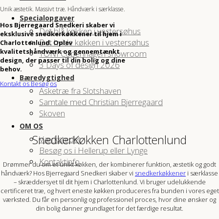
Unik æstetik. Massivt træ. Håndværk i særklasse.
Specialopgaver
Hos Bjerregaard Snedkeri skaber vi
Det blå køkken i vestersøhus
eksklusive snedkerkøkkener til hjem i
Det hvide køkken i vestersøhus
Charlottenlund. Oplev
kvalitetshåndværk og gennemtænkt
TONI Copenhagen showroom
design, der passer til din bolig og dine
3 Days of design 2026
behov.
Bæredygtighed
Kontakt os
Besøg os
Asketræ fra Slotshaven
Samtale med Christian Bjerregaard
Skoven
OM OS
SnedkerKøkken Charlottenlund
Værkstedet
Besøg os i Hellerup eller Lynge
Kontaktinfo
Drømmer du om et unikt køkken, der kombinerer funktion, æstetik og godt
håndværk? Hos Bjerregaard Snedkeri skaber vi
snedkerkøkkener
i særklasse
– skræddersyet til dit hjem i Charlottenlund. Vi bruger udelukkende
certificeret træ, og hvert eneste køkken produceres fra bunden i vores eget
værksted. Du får en personlig og professionel proces, hvor dine ønsker og
din bolig danner grundlaget for det færdige resultat.